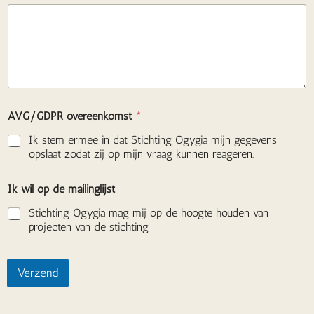
a
c
t
i
e
b
e
r
i
AVG/GDPR overeenkomst
*
c
h
Ik stem ermee in dat Stichting Ogygia mijn gegevens
t
opslaat zodat zij op mijn vraag kunnen reageren.
d
e
Ik wil op de mailinglijst
Stichting Ogygia mag mij op de hoogte houden van
projecten van de stichting
Verzend