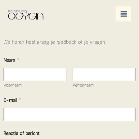
Ga
naar
de
inhoud
We horen heel graag je feedback of je vragen.
Naam
*
Voornaam
Achternaam
E-mail
*
R
Reactie of bericht
e